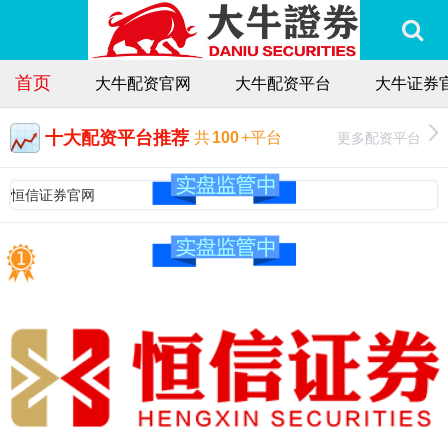
首页
大牛配资官网
大牛配资平台
大牛证券
十大配资平台推荐
更多配资平台
共
100
+平台
恒信证券官网