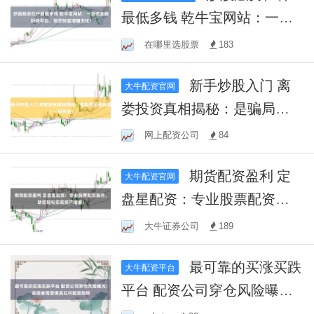
最低多钱 乾牛宝网站：一站
式金融服务平台，助您财富
在哪里选股票
183
增值无忧！
新手炒股入门 离
大牛配资官网
娄投资真相揭秘：是骗局还
是机遇？一探究竟！
网上配资公司
84
期货配资盈利 定
大牛配资官网
盘星配资：专业股票配资服
务，助您轻松实现资产增
大牛证券公司
189
值！
最可靠的买涨买跌
大牛配资平台
平台 配资公司穿仓风险曝
光：投资者需警惕高杠杆配