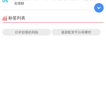
05
实现财
标签列表
杠杆炒股的风险
最新配资平台有哪些
配资判决案例
大牛证券官网
国内配资平台
杠杆炒股 什么意思
炒股杠杆软件
配资纠纷案例
杠杆股票渠道
炒股配资公司
股票配资返佣
股票 加杠杆
全部话题标签