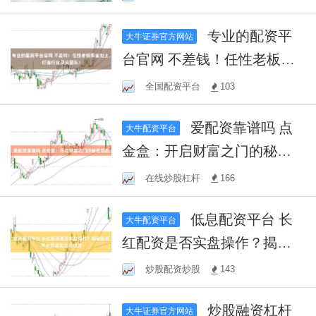
专业的配资平
大牛证券官方网站
台官网 不差钱！任性老板挥
金如土，打造行业顶尖团
全国配资平台
103
队！
爱配资靠谱吗 点
大牛配资平台
金盒：开启财富之门的秘密
钥匙
在线炒股杠杆
166
低息配资平台 长
大牛配资平台
红配资是否实盘操作？揭秘
配资平台的真实交易性质
炒股配资炒股
143
炒股融资杠杆
大牛证券官方网站