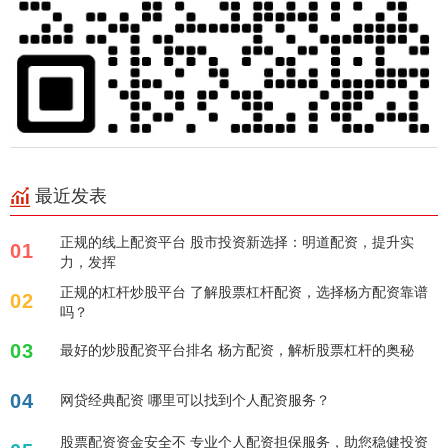
最近发表
正规的线上配资平台 股市投资新选择：明道配资，提升实
01
力，发挥
正规的杠杆炒股平台 了解股票杠杆配资，选择杨方配资靠谱
02
吗？
03
最好的炒股配资平台排名 杨方配资，解析股票杠杆的奥秘
04
网贷经典配资 哪里可以找到个人配资服务？
股票配资资金安全不 专业个人配资担保服务，助您稳健投资