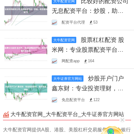
比较好的配资公司
大牛配资官网
无息配资平台：炒股，助您
盈利起飞！
配资平台代理
53
股票杠杠配资 股
大牛配资官网
米网：专业股票配资平台，
助您把握投资良机！
网配查app
164
炒股开户门户
大牛证券官方网站
鑫东财：专业投资理财，助
您财富增值
免息配资平台
122
大牛配资官网_大牛配资平台_大牛证券官方网站
大牛配资官网提供A股、港股、美股杠杆交易服务。资金银行